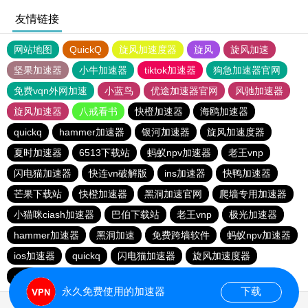
友情链接
网站地图
QuickQ
旋风加速度器
旋风
旋风加速
坚果加速器
小牛加速器
tiktok加速器
狗急加速器官网
免费vqn外网加速
小蓝鸟
优途加速器官网
风驰加速器
旋风加速器
八戒看书
快橙加速器
海鸥加速器
quickq
hammer加速器
银河加速器
旋风加速度器
夏时加速器
6513下载站
蚂蚁npv加速器
老王vnp
闪电猫加速器
快连vn破解版
ins加速器
快鸭加速器
芒果下载站
快橙加速器
黑洞加速官网
爬墙专用加速器
小猫咪ciash加速器
巴伯下载站
老王vnp
极光加速器
hammer加速器
黑洞加速
免费跨墙软件
蚂蚁npv加速器
ios加速器
quickq
闪电猫加速器
旋风加速度器
一元机场
旋风pvn加速器
快橙加速器
猎豹加速器
永久免费使用的加速器
下载