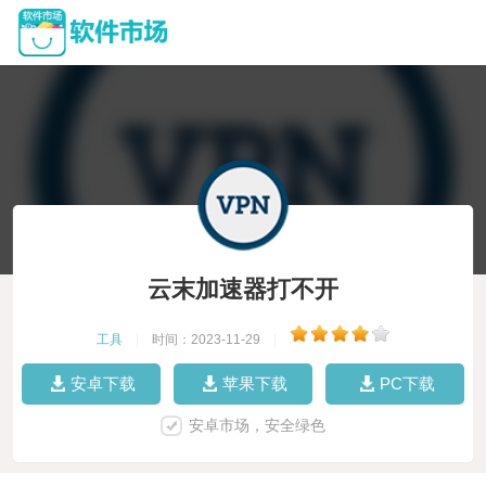
云末加速器打不开
工具
|
时间：2023-11-29
|
安卓下载
苹果下载
PC下载
安卓市场，安全绿色