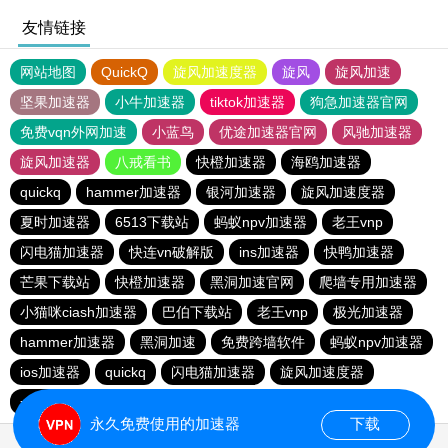
友情链接
网站地图
QuickQ
旋风加速度器
旋风
旋风加速
坚果加速器
小牛加速器
tiktok加速器
狗急加速器官网
免费vqn外网加速
小蓝鸟
优途加速器官网
风驰加速器
旋风加速器
八戒看书
快橙加速器
海鸥加速器
quickq
hammer加速器
银河加速器
旋风加速度器
夏时加速器
6513下载站
蚂蚁npv加速器
老王vnp
闪电猫加速器
快连vn破解版
ins加速器
快鸭加速器
芒果下载站
快橙加速器
黑洞加速官网
爬墙专用加速器
小猫咪ciash加速器
巴伯下载站
老王vnp
极光加速器
hammer加速器
黑洞加速
免费跨墙软件
蚂蚁npv加速器
ios加速器
quickq
闪电猫加速器
旋风加速度器
一元机场
旋风pvn加速器
快橙加速器
猎豹加速器
永久免费使用的加速器
下载