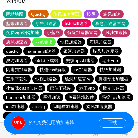
友情链接
网站地图
QuickQ
旋风加速度器
旋风
旋风加速
坚果加速器
小牛加速器
tiktok加速器
狗急加速器官网
免费vqn外网加速
小蓝鸟
优途加速器官网
风驰加速器
旋风加速器
八戒看书
快橙加速器
海鸥加速器
quickq
hammer加速器
银河加速器
旋风加速度器
夏时加速器
6513下载站
蚂蚁npv加速器
老王vnp
闪电猫加速器
快连vn破解版
ins加速器
快鸭加速器
芒果下载站
快橙加速器
黑洞加速官网
爬墙专用加速器
小猫咪ciash加速器
巴伯下载站
老王vnp
极光加速器
hammer加速器
黑洞加速
免费跨墙软件
蚂蚁npv加速器
ios加速器
quickq
闪电猫加速器
旋风加速度器
一元机场
旋风pvn加速器
快橙加速器
猎豹加速器
永久免费使用的加速器
下载
首页
安卓
苹果
排行
推荐