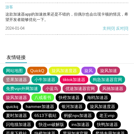
游客
这款加速器app的加速效果还是不错的，但偶尔也会出现卡顿的情况，希
望开发者能够优化一下。
2024-01-04
支持
[0]
反对
[0]
友情链接
网站地图
QuickQ
旋风加速度器
旋风
旋风加速
坚果加速器
小牛加速器
tiktok加速器
狗急加速器官网
免费vqn外网加速
小蓝鸟
优途加速器官网
风驰加速器
旋风加速器
八戒看书
快橙加速器
海鸥加速器
quickq
hammer加速器
银河加速器
旋风加速度器
夏时加速器
6513下载站
蚂蚁npv加速器
老王vnp
闪电猫加速器
快连vn破解版
ins加速器
快鸭加速器
芒果下载站
快橙加速器
黑洞加速官网
爬墙专用加速器