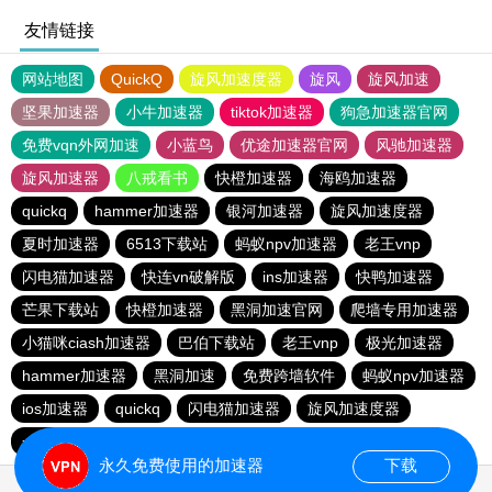
友情链接
网站地图
QuickQ
旋风加速度器
旋风
旋风加速
坚果加速器
小牛加速器
tiktok加速器
狗急加速器官网
免费vqn外网加速
小蓝鸟
优途加速器官网
风驰加速器
旋风加速器
八戒看书
快橙加速器
海鸥加速器
quickq
hammer加速器
银河加速器
旋风加速度器
夏时加速器
6513下载站
蚂蚁npv加速器
老王vnp
闪电猫加速器
快连vn破解版
ins加速器
快鸭加速器
芒果下载站
快橙加速器
黑洞加速官网
爬墙专用加速器
小猫咪ciash加速器
巴伯下载站
老王vnp
极光加速器
hammer加速器
黑洞加速
免费跨墙软件
蚂蚁npv加速器
ios加速器
quickq
闪电猫加速器
旋风加速度器
一元机场
旋风pvn加速器
快橙加速器
猎豹加速器
永久免费使用的加速器
下载