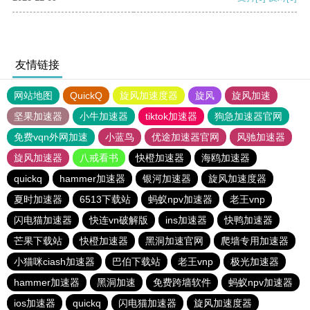
友情链接
网站地图
QuickQ
旋风加速度器
旋风
旋风加速
坚果加速器
小牛加速器
tiktok加速器
狗急加速器官网
免费vqn外网加速
小蓝鸟
优途加速器官网
风驰加速器
旋风加速器
八戒看书
快橙加速器
海鸥加速器
quickq
hammer加速器
银河加速器
旋风加速度器
夏时加速器
6513下载站
蚂蚁npv加速器
老王vnp
闪电猫加速器
快连vn破解版
ins加速器
快鸭加速器
芒果下载站
快橙加速器
黑洞加速官网
爬墙专用加速器
小猫咪ciash加速器
巴伯下载站
老王vnp
极光加速器
hammer加速器
黑洞加速
免费跨墙软件
蚂蚁npv加速器
ios加速器
quickq
闪电猫加速器
旋风加速度器