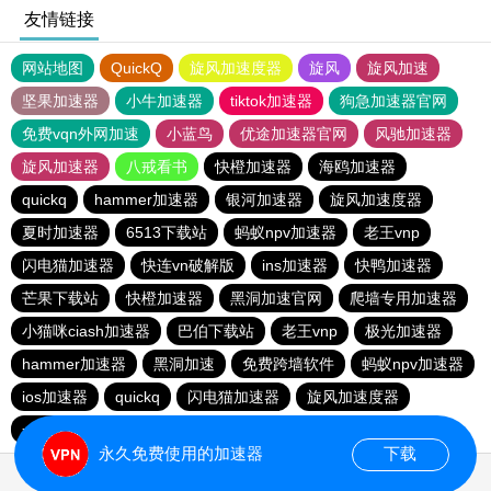
友情链接
网站地图
QuickQ
旋风加速度器
旋风
旋风加速
坚果加速器
小牛加速器
tiktok加速器
狗急加速器官网
免费vqn外网加速
小蓝鸟
优途加速器官网
风驰加速器
旋风加速器
八戒看书
快橙加速器
海鸥加速器
quickq
hammer加速器
银河加速器
旋风加速度器
夏时加速器
6513下载站
蚂蚁npv加速器
老王vnp
闪电猫加速器
快连vn破解版
ins加速器
快鸭加速器
芒果下载站
快橙加速器
黑洞加速官网
爬墙专用加速器
小猫咪ciash加速器
巴伯下载站
老王vnp
极光加速器
hammer加速器
黑洞加速
免费跨墙软件
蚂蚁npv加速器
ios加速器
quickq
闪电猫加速器
旋风加速度器
一元机场
旋风pvn加速器
快橙加速器
猎豹加速器
永久免费使用的加速器
下载