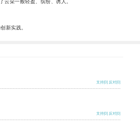
了云朵一般轻盈、缤纷、诱人。
创新实践。
支持
[0]
反对
[0]
支持
[0]
反对
[0]