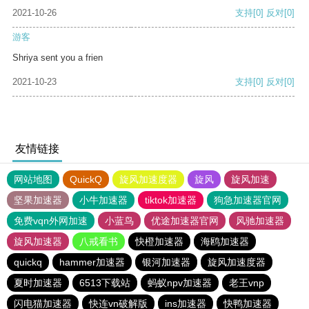
2021-10-26
支持
[0]
反对
[0]
游客
Shriya sent you a frien
2021-10-23
支持
[0]
反对
[0]
友情链接
网站地图
QuickQ
旋风加速度器
旋风
旋风加速
坚果加速器
小牛加速器
tiktok加速器
狗急加速器官网
免费vqn外网加速
小蓝鸟
优途加速器官网
风驰加速器
旋风加速器
八戒看书
快橙加速器
海鸥加速器
quickq
hammer加速器
银河加速器
旋风加速度器
夏时加速器
6513下载站
蚂蚁npv加速器
老王vnp
闪电猫加速器
快连vn破解版
ins加速器
快鸭加速器