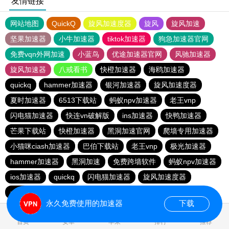
友情链接
网站地图
QuickQ
旋风加速度器
旋风
旋风加速
坚果加速器
小牛加速器
tiktok加速器
狗急加速器官网
免费vqn外网加速
小蓝鸟
优途加速器官网
风驰加速器
旋风加速器
八戒看书
快橙加速器
海鸥加速器
quickq
hammer加速器
银河加速器
旋风加速度器
夏时加速器
6513下载站
蚂蚁npv加速器
老王vnp
闪电猫加速器
快连vn破解版
ins加速器
快鸭加速器
芒果下载站
快橙加速器
黑洞加速官网
爬墙专用加速器
小猫咪ciash加速器
巴伯下载站
老王vnp
极光加速器
hammer加速器
黑洞加速
免费跨墙软件
蚂蚁npv加速器
ios加速器
quickq
闪电猫加速器
旋风加速度器
一元机场
旋风pvn加速器
快橙加速器
猎豹加速器
永久免费使用的加速器
下载
0.154520s
首页
安卓
苹果
排行
推荐