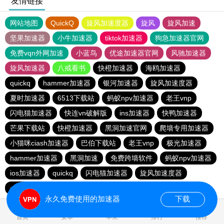
友情链接
网站地图
QuickQ
旋风加速度器
旋风
旋风加速
坚果加速器
小牛加速器
tiktok加速器
狗急加速器官网
免费vqn外网加速
小蓝鸟
优途加速器官网
风驰加速器
旋风加速器
八戒看书
快橙加速器
海鸥加速器
quickq
hammer加速器
银河加速器
旋风加速度器
夏时加速器
6513下载站
蚂蚁npv加速器
老王vnp
闪电猫加速器
快连vn破解版
ins加速器
快鸭加速器
芒果下载站
快橙加速器
黑洞加速官网
爬墙专用加速器
小猫咪ciash加速器
巴伯下载站
老王vnp
极光加速器
hammer加速器
黑洞加速
免费跨墙软件
蚂蚁npv加速器
ios加速器
quickq
闪电猫加速器
旋风加速度器
一元机场
旋风pvn加速器
快橙加速器
猎豹加速器
永久免费使用的加速器
下载
0.165103s
首页
安卓
苹果
排行
推荐